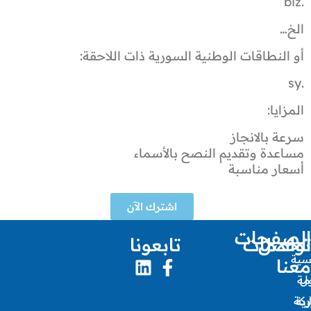
.biz
الخ…
أو النطاقات الوطنية السورية ذات اللاحقة:
.sy
المزايا:
سرعة بالانجاز
مساعدة وتقديم النصح بالأسماء
أسعار مناسبة
اشترك الآن
الصفحات
تواصل
الخدمات
تابعونا
يسية
معنا
ل
مة
ـ
ركة
ية