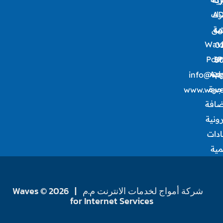
AD
رك
ان
مة
شق
ـ
Wav
01
Port
IP
50
رات
Ap
info@wav
جرة
www.wave
ضافة
رونية
ادات
مية
شركة أمواج لخدمات الانترنت م.م | 2026 © Waves
for Internet Services