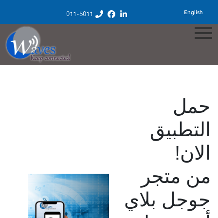
English
011-5011
حمل
التطبيق
الان!
من متجر
جوجل بلاي